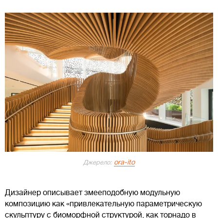
ora-ito
Джерело:
Дизайнер описывает змееподобную модульную
композицию как «привлекательную параметрическую
скульптуру с биоморфной структурой, как торнадо в