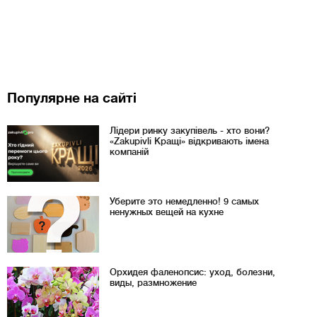
Популярне на сайті
Лідери ринку закупівель - хто вони?
«Zakupivli Кращі» відкривають імена
компаній
Уберите это немедленно! 9 самых
ненужных вещей на кухне
Орхидея фаленопсис: уход, болезни,
виды, размножение