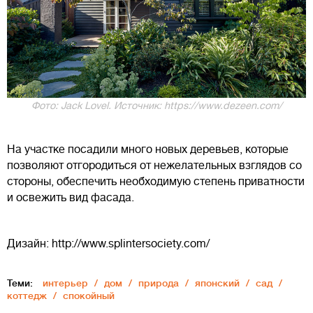
Фото: Jack Lovel. Источник: https://www.dezeen.com/
На участке посадили много новых деревьев, которые
позволяют отгородиться от нежелательных взглядов со
стороны, обеспечить необходимую степень приватности
и освежить вид фасада.
Дизайн: http://www.splintersociety.com/
Теми:
интерьер
дом
природа
японский
сад
коттедж
спокойный