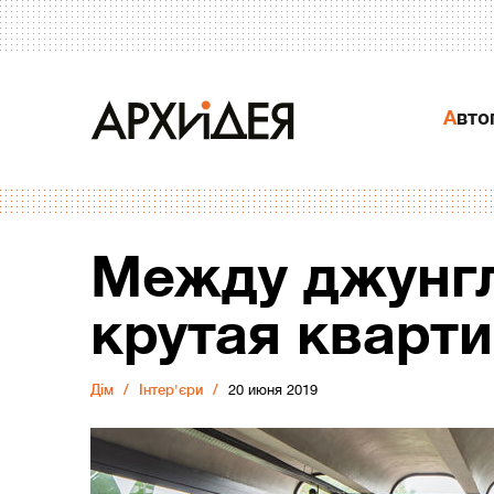
Авт
Между джунгл
крутая кварти
Дiм
Інтер'єри
20 июня 2019