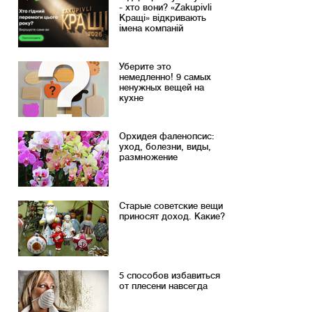
- хто вони? «Zakupivli
Кращі» відкривають
імена компаній
Уберите это
немедленно! 9 самых
ненужных вещей на
кухне
Орхидея фаленопсис:
уход, болезни, виды,
размножение
Старые советские вещи
приносят доход. Какие?
5 способов избавиться
от плесени навсегда