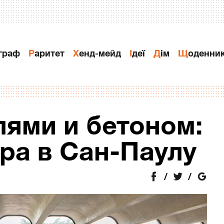
ограф
Раритет
Хенд-мейд
Ідеї
Дiм
Щоденни
ями и бетоном:
ра в Сан-Паулу