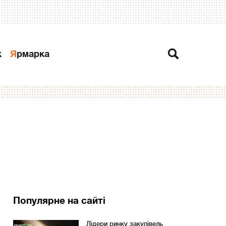
к
Ярмарка
Популярне на сайті
Лідери ринку закупівель