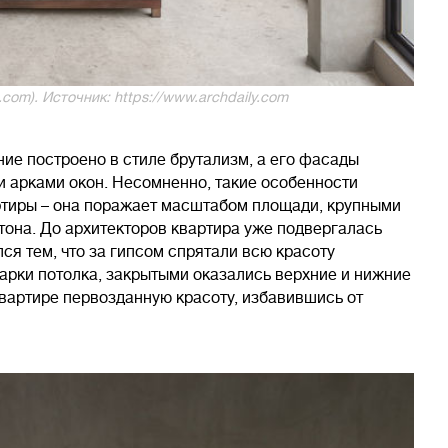
ti.com). Источник: https://www.archdaily.com
ние построено в стиле брутализм, а его фасады
 арками окон. Несомненно, такие особенности
артиры – она поражает масштабом площади, крупными
она. До архитекторов квартира уже подвергалась
ся тем, что за гипсом спрятали всю красоту
арки потолка, закрытыми оказались верхние и нижние
 квартире первозданную красоту, избавившись от