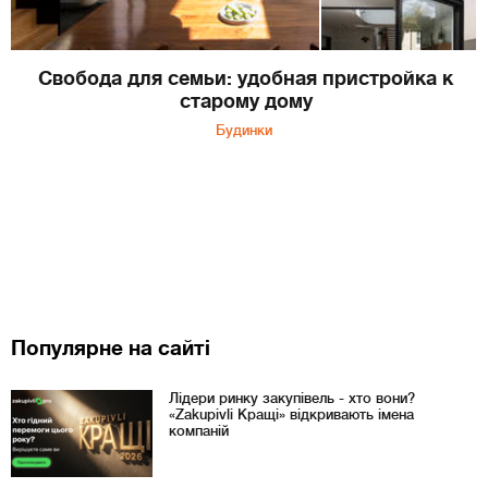
Свобода для семьи: удобная пристройка к
старому дому
Будинки
Популярне на сайті
Лідери ринку закупівель - хто вони?
«Zakupivli Кращі» відкривають імена
компаній