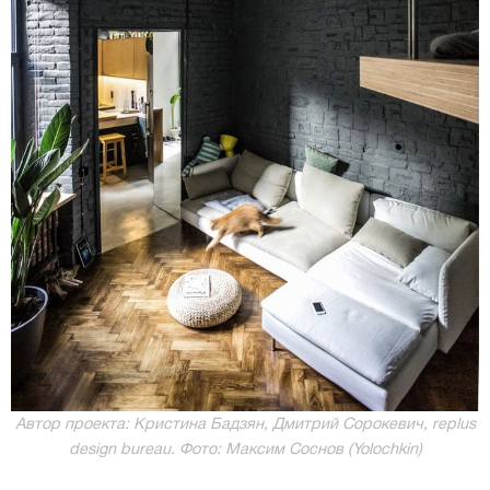
Автор проекта: Кристина Бадзян, Дмитрий Сорокевич, rеplus
design bureau. Фото: Максим Соснов (Yolochkin)