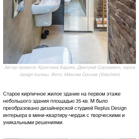
Автор проекта: Кристина Бадзян, Дмитрий Сорокевич, rеplus
design bureau. Фото: Максим Соснов (Yolochkin)
Старое кирпичное жилое здание на первом этаже
небольшого здания площадью 35 кв. М было
преобразовано дизайнерской студией Rеplus Design
интерьера в мини-квартиру-чердак с творческими и
уникальными решениями.