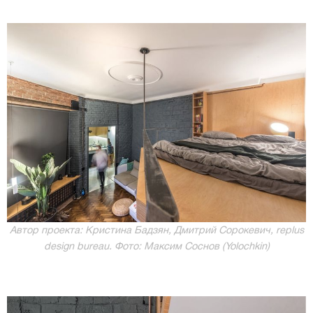
Автор проекта: Кристина Бадзян, Дмитрий Сорокевич, rеplus
design bureau. Фото: Максим Соснов (Yolochkin)