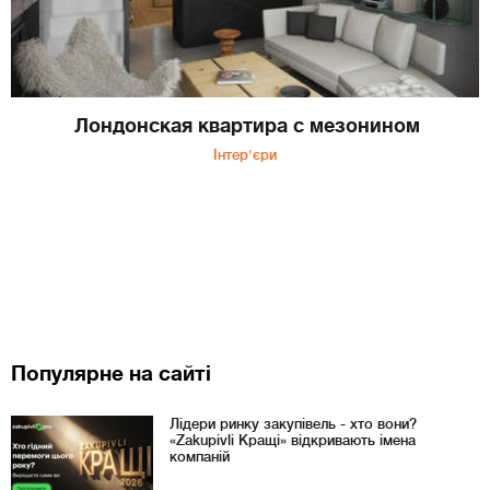
Лондонская квартира с мезонином
Інтер'єри
Популярне на сайті
Лідери ринку закупівель - хто вони?
«Zakupivli Кращі» відкривають імена
компаній