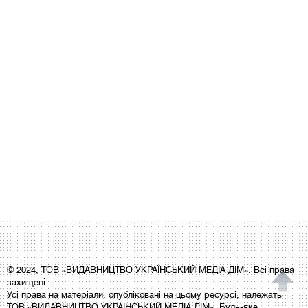
© 2024, ТОВ «ВИДАВНИЦТВО УКРАЇНСЬКИЙ МЕДІА ДІМ». Всі права
захищені.
Усі права на матеріали, опубліковані на цьому ресурсі, належать
ТОВ «ВИДАВНИЦТВО УКРАЇНСЬКИЙ МЕДІА ДІМ». Будь-яке