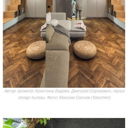
Автор проекта: Кристина Бадзян, Дмитрий Сорокевич, rеplus
design bureau. Фото: Максим Соснов (Yolochkin)