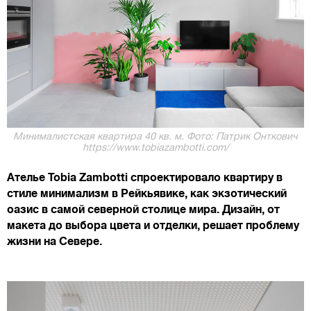
Минималистская квартира 40 кв. м. Фото: Патрик Онткович
https://www.tobiazambotti.com/
Ателье Tobia Zambotti спроектировало квартиру в
стиле минимализм в Рейкьявике, как экзотический
оазис в самой северной столице мира. Дизайн, от
макета до выбора цвета и отделки, решает проблему
жизни на Севере.