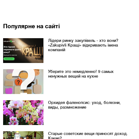
Популярне на сайті
Лідери ринку закупівель - хто вони?
«Zakupivli Кращі» відкривають імена
компаній
Уберите это немедленно! 9 самых
ненужных вещей на кухне
Орхидея фаленопсис: уход, болезни,
виды, размножение
Старые советские вещи приносят доход.
Какие?