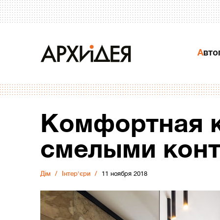
Авт
Комфортная к
смелыми кон
Дiм
Інтер'єри
11 ноября 2018