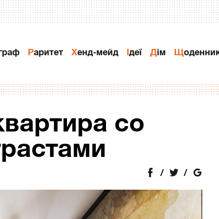
ограф
Раритет
Хенд-мейд
Ідеї
Дiм
Щоденни
вартира со
трастами