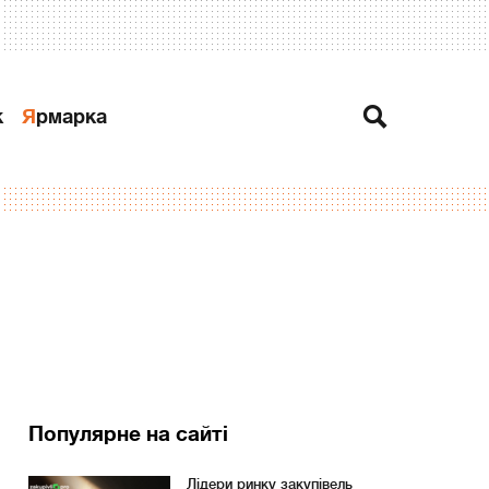
к
Ярмарка
Популярне на сайті
Лідери ринку закупівель