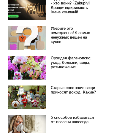
- хто вони? «Zakupivli
Кращі» відкривають
імена компаній
Уберите это
немедленно! 9 самых
ненужных вещей на
кухне
Орхидея фаленопсис:
уход, болезни, виды,
размножение
Старые советские вещи
приносят доход. Какие?
5 способов избавиться
от плесени навсегда