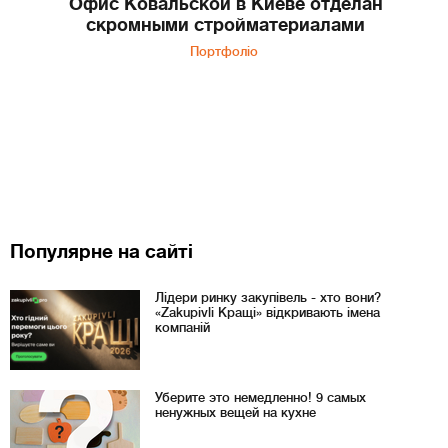
Офис Ковальской в Киеве отделан
скромными стройматериалами
Портфоліо
Популярне на сайті
Лідери ринку закупівель - хто вони?
«Zakupivli Кращі» відкривають імена
компаній
Уберите это немедленно! 9 самых
ненужных вещей на кухне