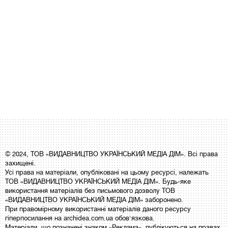
© 2024, ТОВ «ВИДАВНИЦТВО УКРАЇНСЬКИЙ МЕДІА ДІМ». Всі права
захищені.
Усі права на матеріали, опубліковані на цьому ресурсі, належать
ТОВ «ВИДАВНИЦТВО УКРАЇНСЬКИЙ МЕДІА ДІМ». Будь-яке
використання матеріалів без письмового дозволу ТОВ
«ВИДАВНИЦТВО УКРАЇНСЬКИЙ МЕДІА ДІМ» заборонено.
При правомірному використанні матеріалів даного ресурсу
гіперпосилання на archidea.com.ua обов'язкова.
Матеріали, що позначені знаком «Реклама», публікуються на правах