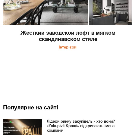
Жесткий заводской лофт в мягком
скандинавском стиле
Інтер'єри
Популярне на сайті
Лідери ринку закупівель - хто вони?
«Zakupivli Кращі» відкривають імена
компаній