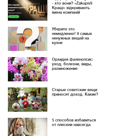
- хто вони? «Zakupivli
Кращі» відкривають
імена компаній
Уберите это
немедленно! 9 самых
ненужных вещей на
кухне
Орхидея фаленопсис:
уход, болезни, виды,
размножение
Старые советские вещи
приносят доход. Какие?
5 способов избавиться
от плесени навсегда