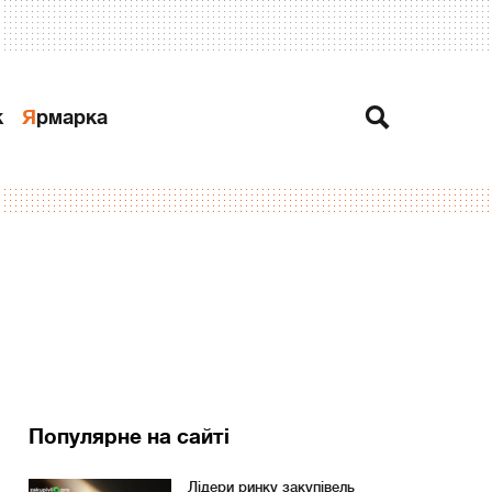
к
Ярмарка
Популярне на сайті
Лідери ринку закупівель