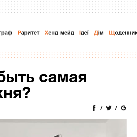
ограф
Раритет
Хенд-мейд
Ідеї
Дiм
Щоденни
быть самая
хня?