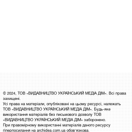
© 2024, ТОВ «ВИДАВНИЦТВО УКРАЇНСЬКИЙ МЕДІА ДІМ». Всі права
захищені.
Усі права на матеріали, опубліковані на цьому ресурсі, належать
ТОВ «ВИДАВНИЦТВО УКРАЇНСЬКИЙ МЕДІА ДІМ». Будь-яке
використання матеріалів без письмового дозволу ТОВ
«ВИДАВНИЦТВО УКРАЇНСЬКИЙ МЕДІА ДІМ» заборонено.
При правомірному використанні матеріалів даного ресурсу
гіперпосилання на archidea.com.ua обов'язкова.