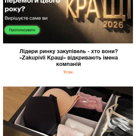
Лідери ринку закупівель - хто вони?
«Zakupivli Кращі» відкривають імена
компаній
Успіх