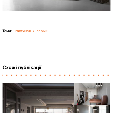
Теми:
гостиная
серый
Схожі публікації