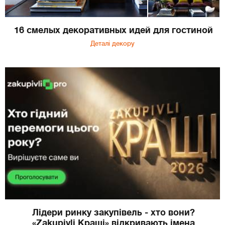
16 смелых декоративных идей для гостиной
Деталі декору
Лідери ринку закупівель - хто вони?
«Zakupivli Кращі» відкривають імена