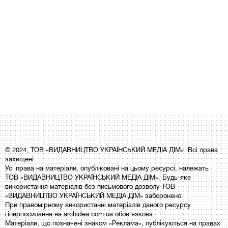
© 2024, ТОВ «ВИДАВНИЦТВО УКРАЇНСЬКИЙ МЕДІА ДІМ». Всі права
захищені.
Усі права на матеріали, опубліковані на цьому ресурсі, належать
ТОВ «ВИДАВНИЦТВО УКРАЇНСЬКИЙ МЕДІА ДІМ». Будь-яке
використання матеріалів без письмового дозволу ТОВ
«ВИДАВНИЦТВО УКРАЇНСЬКИЙ МЕДІА ДІМ» заборонено.
При правомірному використанні матеріалів даного ресурсу
гіперпосилання на archidea.com.ua обов'язкова.
Матеріали, що позначені знаком «Реклама», публікуються на правах