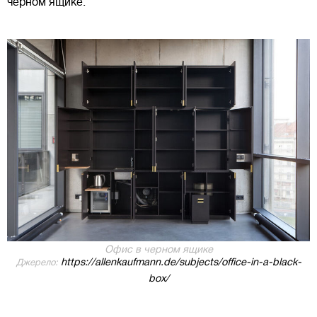
черном ящике.
Офис в черном ящике
https://allenkaufmann.de/subjects/office-in-a-black-
Джерело:
box/