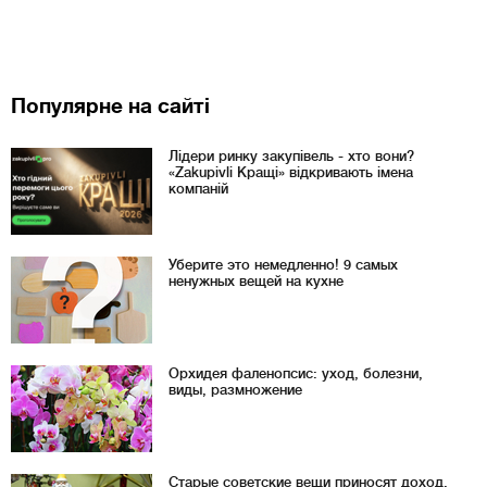
Популярне на сайті
Лідери ринку закупівель - хто вони?
«Zakupivli Кращі» відкривають імена
компаній
Уберите это немедленно! 9 самых
ненужных вещей на кухне
Орхидея фаленопсис: уход, болезни,
виды, размножение
Старые советские вещи приносят доход.