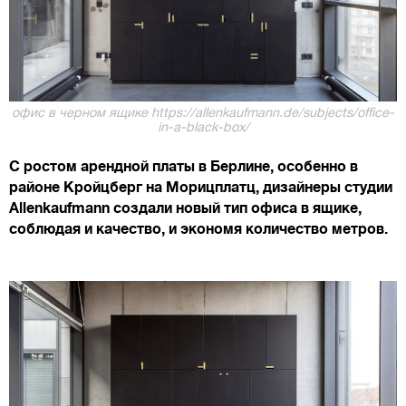
офис в черном ящике https://allenkaufmann.de/subjects/office-
in-a-black-box/
С ростом арендной платы в Берлине, особенно в
районе Кройцберг на Морицплатц, дизайнеры студии
Allenkaufmann создали новый тип офиса в ящике,
соблюдая и качество, и экономя количество метров.