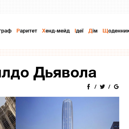
ограф
Раритет
Хенд-мейд
Ідеї
Дiм
Щоденни
илдо Дьявола