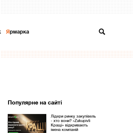
к
Ярмарка
Популярне на сайті
Лідери ринку закупівель
- хто вони? «Zakupivli
Кращі» відкривають
імена компаній