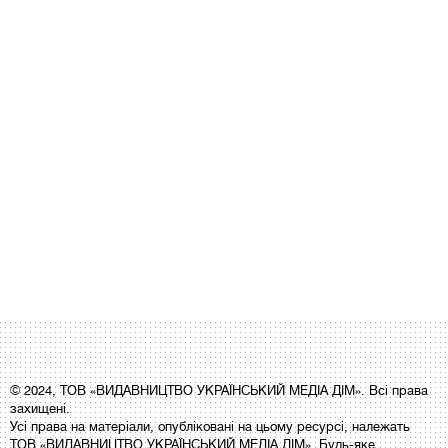
© 2024, ТОВ «ВИДАВНИЦТВО УКРАЇНСЬКИЙ МЕДІА ДІМ». Всі права
захищені.
Усі права на матеріали, опубліковані на цьому ресурсі, належать
ТОВ «ВИДАВНИЦТВО УКРАЇНСЬКИЙ МЕДІА ДІМ». Будь-яке