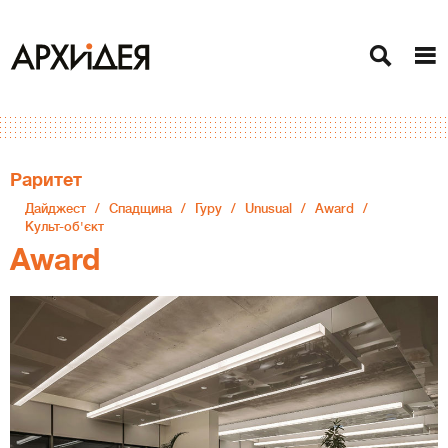
Раритет
Дайджест
Спадщина
Гуру
Unusual
Award
Культ-об'єкт
Award