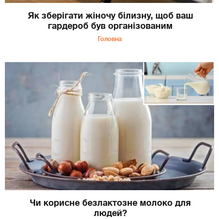
Як зберігати жіночу білизну, щоб ваш
гардероб був організованим
Головна
Чи корисне безлактозне молоко для
людей?