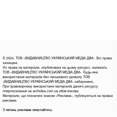
© 2024, ТОВ «ВИДАВНИЦТВО УКРАЇНСЬКИЙ МЕДІА ДІМ». Всі права
захищені.
Усі права на матеріали, опубліковані на цьому ресурсі, належать
ТОВ «ВИДАВНИЦТВО УКРАЇНСЬКИЙ МЕДІА ДІМ». Будь-яке
використання матеріалів без письмового дозволу ТОВ
«ВИДАВНИЦТВО УКРАЇНСЬКИЙ МЕДІА ДІМ» заборонено.
При правомірному використанні матеріалів даного ресурсу
гіперпосилання на archidea.com.ua обов'язкова.
Матеріали, що позначені знаком «Реклама», публікуються на правах
реклами.
З питань реклами звертайтесь: