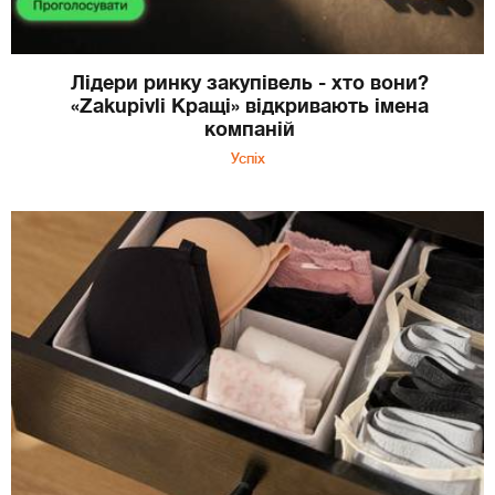
Лідери ринку закупівель - хто вони?
«Zakupivli Кращі» відкривають імена
компаній
Успіх