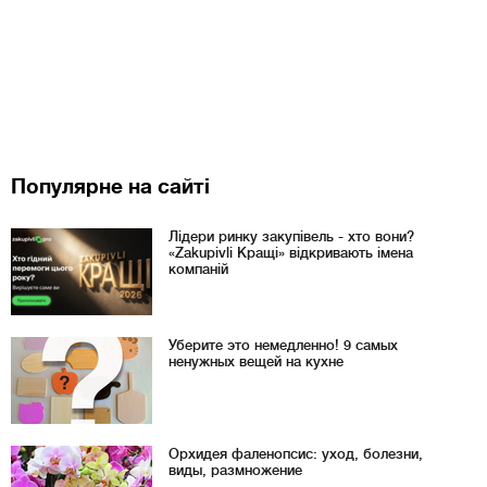
Популярне на сайті
Лідери ринку закупівель - хто вони?
«Zakupivli Кращі» відкривають імена
компаній
Уберите это немедленно! 9 самых
ненужных вещей на кухне
Орхидея фаленопсис: уход, болезни,
виды, размножение