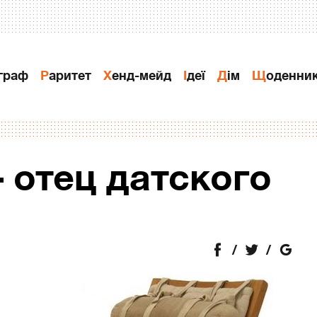
ограф
Раритет
Хенд-мейд
Ідеї
Дiм
Щоденни
 отец датского