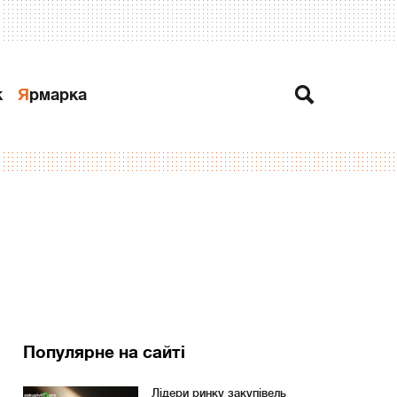
к
Ярмарка
Популярне на сайті
Лідери ринку закупівель