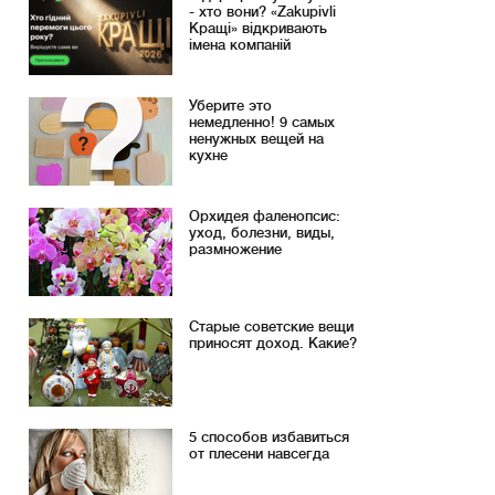
- хто вони? «Zakupivli
Кращі» відкривають
імена компаній
Уберите это
немедленно! 9 самых
ненужных вещей на
кухне
Орхидея фаленопсис:
уход, болезни, виды,
размножение
Старые советские вещи
приносят доход. Какие?
5 способов избавиться
от плесени навсегда