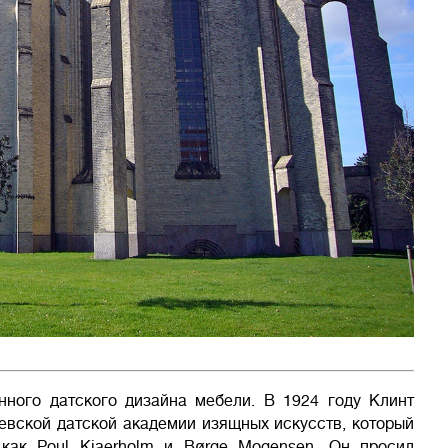
нного датского дизайна мебели. В 1924 году Клинт
левской датской академии изящных искусств, который
 как Poul Kjaerholm и Børge Mogensen. Он просил