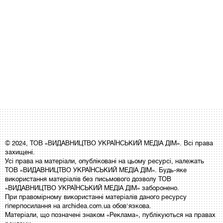
© 2024, ТОВ «ВИДАВНИЦТВО УКРАЇНСЬКИЙ МЕДІА ДІМ». Всі права
захищені.
Усі права на матеріали, опубліковані на цьому ресурсі, належать
ТОВ «ВИДАВНИЦТВО УКРАЇНСЬКИЙ МЕДІА ДІМ». Будь-яке
використання матеріалів без письмового дозволу ТОВ
«ВИДАВНИЦТВО УКРАЇНСЬКИЙ МЕДІА ДІМ» заборонено.
При правомірному використанні матеріалів даного ресурсу
гіперпосилання на archidea.com.ua обов'язкова.
Матеріали, що позначені знаком «Реклама», публікуються на правах