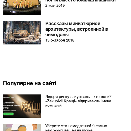
ногти вместо клавиш машинки
2 мая 2019
Рассказы миниатюрной
архитектуры, встроенной в
чемоданы
13 октября 2018
Популярне на сайті
Лідери ринку закупівель - хто вони?
«Zakupivli Кращі» відкривають імена
компаній
Уберите это немедленно! 9 самых
ненужных вещей на кухне