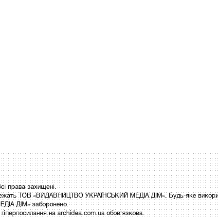
і права захищені.
 належать ТОВ «ВИДАВНИЦТВО УКРАЇНСЬКИЙ МЕДІА ДІМ». Будь-яке викори
ДІА ДІМ» заборонено.
гіперпосилання на archidea.com.ua обов'язкова.