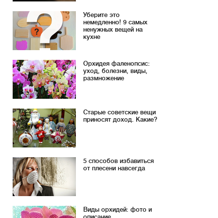
Уберите это
немедленно! 9 самых
ненужных вещей на
кухне
Орхидея фаленопсис:
уход, болезни, виды,
размножение
Старые советские вещи
приносят доход. Какие?
5 способов избавиться
от плесени навсегда
Виды орхидей: фото и
описание