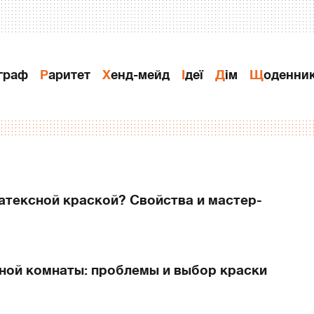
ограф
Раритет
Хенд-мейд
Ідеї
Дiм
Щоденни
атексной краской? Свойства и мастер-
ной комнаты: проблемы и выбор краски