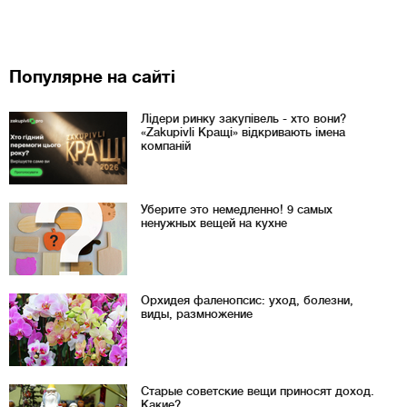
Популярне на сайті
Лідери ринку закупівель - хто вони?
«Zakupivli Кращі» відкривають імена
компаній
Уберите это немедленно! 9 самых
ненужных вещей на кухне
Орхидея фаленопсис: уход, болезни,
виды, размножение
Старые советские вещи приносят доход.
Какие?