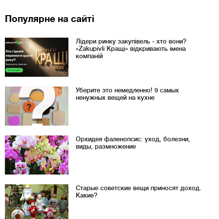
Популярне на сайті
Лідери ринку закупівель - хто вони?
«Zakupivli Кращі» відкривають імена
компаній
Уберите это немедленно! 9 самых
ненужных вещей на кухне
Орхидея фаленопсис: уход, болезни,
виды, размножение
Старые советские вещи приносят доход.
Какие?