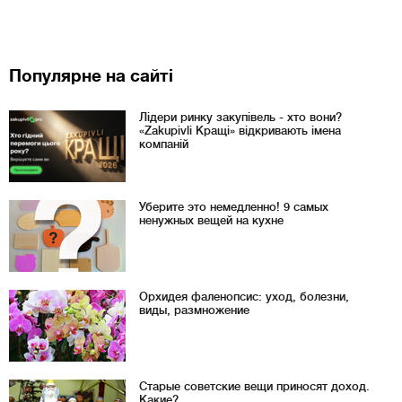
Популярне на сайті
Лідери ринку закупівель - хто вони?
«Zakupivli Кращі» відкривають імена
компаній
Уберите это немедленно! 9 самых
ненужных вещей на кухне
Орхидея фаленопсис: уход, болезни,
виды, размножение
Старые советские вещи приносят доход.
Какие?