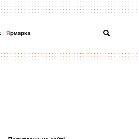
к
Ярмарка