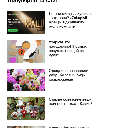
Популярне на сайті
Лідери ринку закупівель
- хто вони? «Zakupivli
Кращі» відкривають
імена компаній
Уберите это
немедленно! 9 самых
ненужных вещей на
кухне
Орхидея фаленопсис:
уход, болезни, виды,
размножение
Старые советские вещи
приносят доход. Какие?
5 способов избавиться