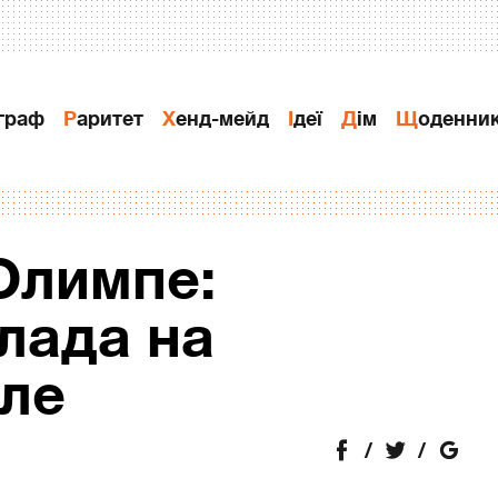
ограф
Раритет
Хенд-мейд
Ідеї
Дiм
Щоденни
Олимпе:
лада на
ле