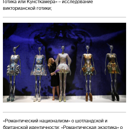
Готика или Кунсткамера» – исследование
викторианской готики;
«Романтический национализм» о шотландской и
британской идентичности; «Романтическая экзотика» о