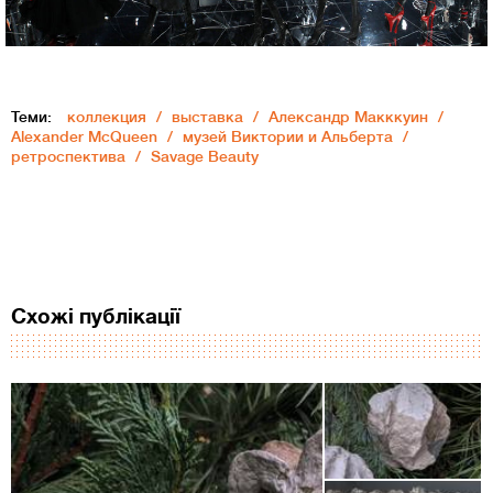
Теми:
коллекция
выставка
Александр Макккуин
Alexander McQueen
музей Виктории и Альберта
ретроспектива
Savage Beauty
Схожі публікації