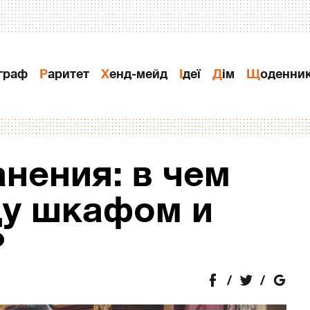
ограф
Раритет
Хенд-мейд
Ідеї
Дiм
Щоденни
нения: в чем
ду шкафом и
?