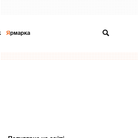
к
Ярмарка