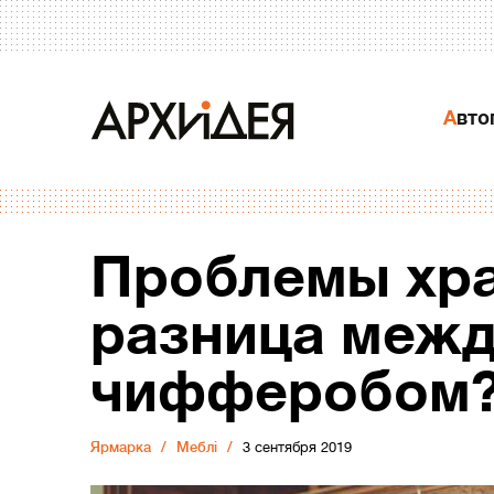
Авт
Проблемы хра
разница меж
чифферобом
Ярмарка
Меблі
3 сентября 2019