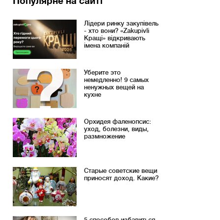
Популярне на сайті
Лідери ринку закупівель
- хто вони? «Zakupivli
Кращі» відкривають
імена компаній
Уберите это
немедленно! 9 самых
ненужных вещей на
кухне
Орхидея фаленопсис:
уход, болезни, виды,
размножение
Старые советские вещи
приносят доход. Какие?
5 способов избавиться