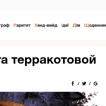
ограф
Раритет
Хенд-мейд
Ідеї
Дiм
Щоденни
та терракотовой