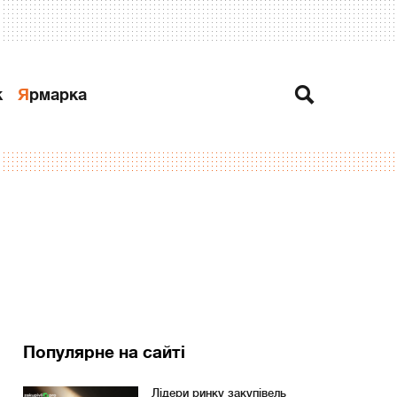
к
Ярмарка
Популярне на сайті
Лідери ринку закупівель