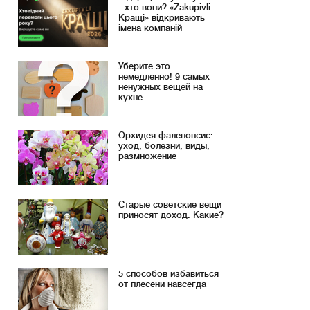
- хто вони? «Zakupivli
Кращі» відкривають
імена компаній
Уберите это
немедленно! 9 самых
ненужных вещей на
кухне
Орхидея фаленопсис:
уход, болезни, виды,
размножение
Старые советские вещи
приносят доход. Какие?
5 способов избавиться
от плесени навсегда