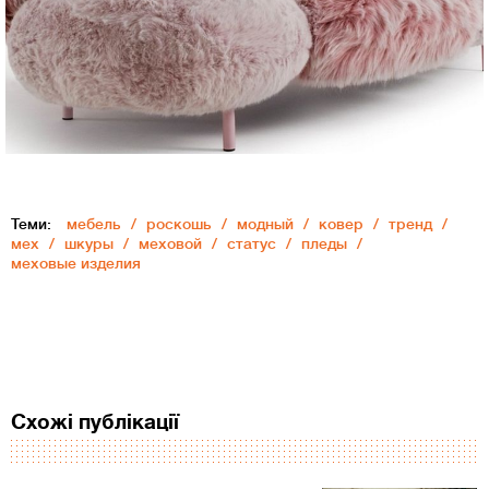
Теми:
мебель
роскошь
модный
ковер
тренд
мех
шкуры
меховой
статус
пледы
меховые изделия
Схожі публікації