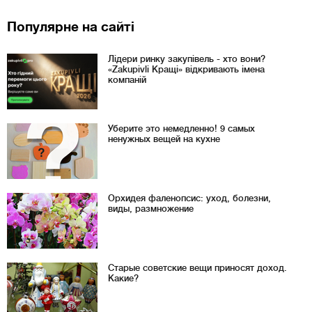
Популярне на сайті
Лідери ринку закупівель - хто вони?
«Zakupivli Кращі» відкривають імена
компаній
Уберите это немедленно! 9 самых
ненужных вещей на кухне
Орхидея фаленопсис: уход, болезни,
виды, размножение
Старые советские вещи приносят доход.
Какие?