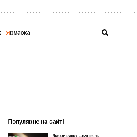
к
Ярмарка
Популярне на сайті
Лідери ринку закупівель