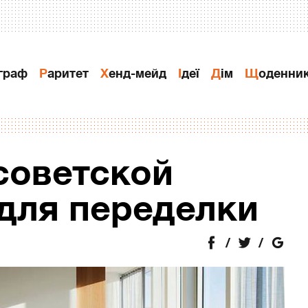
ограф
Раритет
Хенд-мейд
Ідеї
Дiм
Щоденни
советской
 для переделки