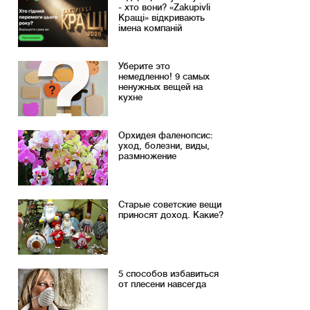
- хто вони? «Zakupivli
Кращі» відкривають
імена компаній
Уберите это
немедленно! 9 самых
ненужных вещей на
кухне
Орхидея фаленопсис:
уход, болезни, виды,
размножение
Старые советские вещи
приносят доход. Какие?
5 способов избавиться
от плесени навсегда