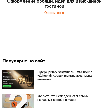
Оформление обоями: идеи для изысканной
гостиной
Оформлення
Популярне на сайті
Лідери ринку закупівель - хто вони?
«Zakupivli Кращі» відкривають імена
компаній
Уберите это немедленно! 9 самых
ненужных вещей на кухне