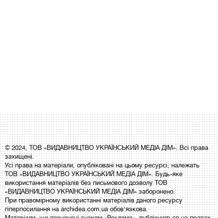
© 2024, ТОВ «ВИДАВНИЦТВО УКРАЇНСЬКИЙ МЕДІА ДІМ». Всі права
захищені.
Усі права на матеріали, опубліковані на цьому ресурсі, належать
ТОВ «ВИДАВНИЦТВО УКРАЇНСЬКИЙ МЕДІА ДІМ». Будь-яке
використання матеріалів без письмового дозволу ТОВ
«ВИДАВНИЦТВО УКРАЇНСЬКИЙ МЕДІА ДІМ» заборонено.
При правомірному використанні матеріалів даного ресурсу
гіперпосилання на archidea.com.ua обов'язкова.
Матеріали, що позначені знаком «Реклама», публікуються на правах