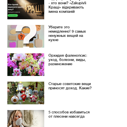
- хто вони? «Zakupivli
Кращі» відкривають
імена компаній
Уберите это
немедленно! 9 самых
ненужных вещей на
кухне
Орхидея фаленопсис:
уход, болезни, виды,
размножение
Старые советские вещи
приносят доход. Какие?
5 способов избавиться
от плесени навсегда