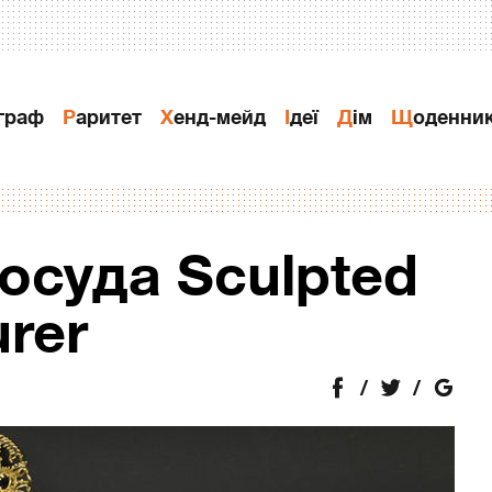
ограф
Раритет
Хенд-мейд
Ідеї
Дiм
Щоденни
осуда Sculpted
rer