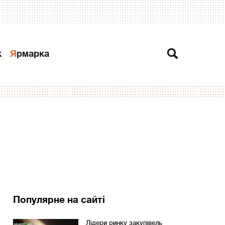
к
Ярмарка
Популярне на сайті
Лідери ринку закупівель