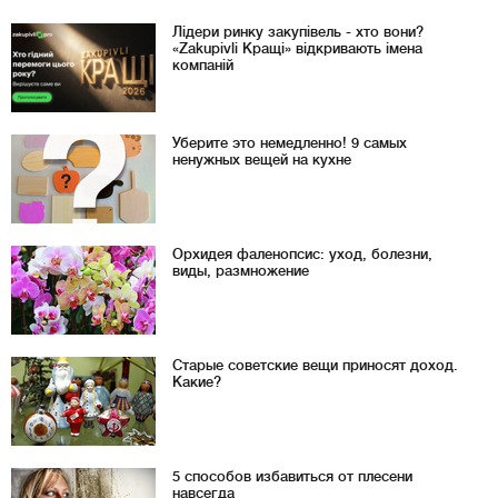
Лідери ринку закупівель - хто вони?
«Zakupivli Кращі» відкривають імена
компаній
Уберите это немедленно! 9 самых
ненужных вещей на кухне
Орхидея фаленопсис: уход, болезни,
виды, размножение
Старые советские вещи приносят доход.
Какие?
5 способов избавиться от плесени
навсегда