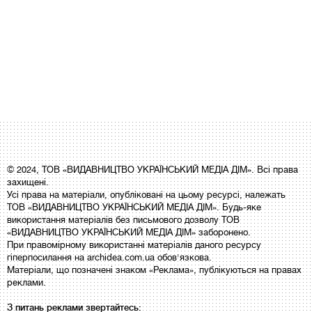
© 2024, ТОВ «ВИДАВНИЦТВО УКРАЇНСЬКИЙ МЕДІА ДІМ». Всі права
захищені.
Усі права на матеріали, опубліковані на цьому ресурсі, належать
ТОВ «ВИДАВНИЦТВО УКРАЇНСЬКИЙ МЕДІА ДІМ». Будь-яке
використання матеріалів без письмового дозволу ТОВ
«ВИДАВНИЦТВО УКРАЇНСЬКИЙ МЕДІА ДІМ» заборонено.
При правомірному використанні матеріалів даного ресурсу
гіперпосилання на archidea.com.ua обов'язкова.
Матеріали, що позначені знаком «Реклама», публікуються на правах
реклами.
З питань реклами звертайтесь: