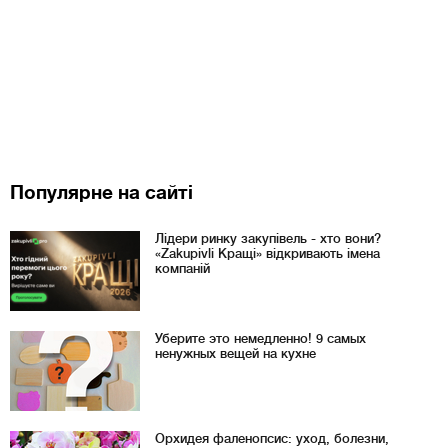
Популярне на сайті
Лідери ринку закупівель - хто вони?
«Zakupivli Кращі» відкривають імена
компаній
Уберите это немедленно! 9 самых
ненужных вещей на кухне
Орхидея фаленопсис: уход, болезни,