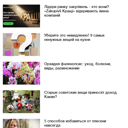
Лідери ринку закупівель - хто вони?
«Zakupivli Кращі» відкривають імена
компаній
Уберите это немедленно! 9 самых
ненужных вещей на кухне
Орхидея фаленопсис: уход, болезни,
виды, размножение
Старые советские вещи приносят доход.
Какие?
5 способов избавиться от плесени
навсегда