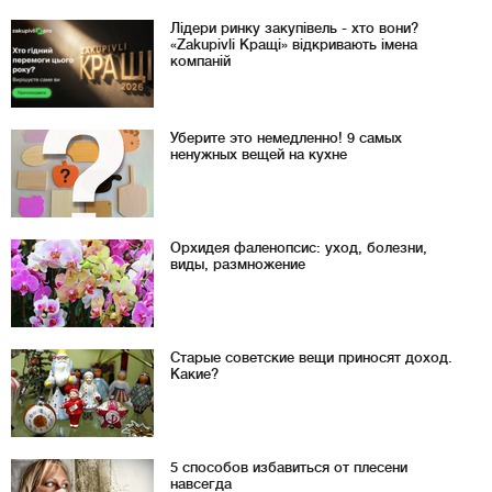
Лідери ринку закупівель - хто вони?
«Zakupivli Кращі» відкривають імена
компаній
Уберите это немедленно! 9 самых
ненужных вещей на кухне
Орхидея фаленопсис: уход, болезни,
виды, размножение
Старые советские вещи приносят доход.
Какие?
5 способов избавиться от плесени
навсегда