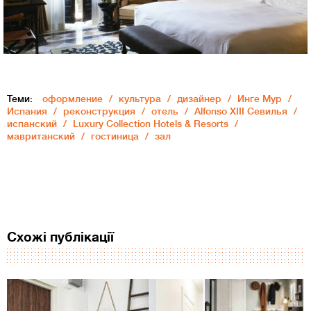
Теми:
оформление
культура
дизайнер
Инге Мур
Испания
реконструкция
отель
Alfonso XIII Севилья
испанский
Luxury Collection Hotels & Resorts
мавританский
гостиница
зал
Схожі публікації