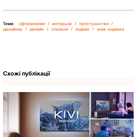
Теми:
оформление
интерьер
пространство
дизайнер
дизайн
спальня
зодиак
знак зодиака
Схожі публікації