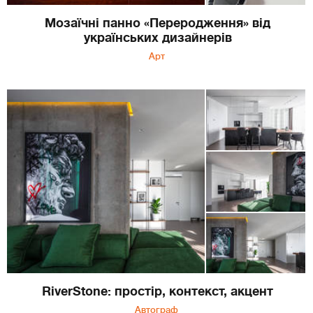
Мозаїчні панно «Переродження» від
українських дизайнерів
Арт
RiverStone: простір, контекст, акцент
Автограф