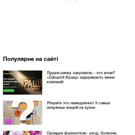
Популярне на сайті
Лідери ринку закупівель - хто вони?
«Zakupivli Кращі» відкривають імена
компаній
Уберите это немедленно! 9 самых
ненужных вещей на кухне
Орхидея фаленопсис: уход, болезни,