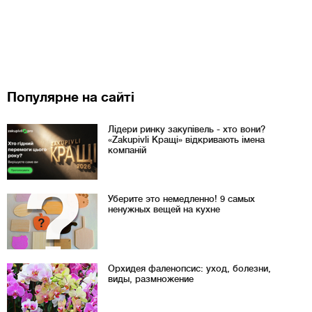
Популярне на сайті
Лідери ринку закупівель - хто вони?
«Zakupivli Кращі» відкривають імена
компаній
Уберите это немедленно! 9 самых
ненужных вещей на кухне
Орхидея фаленопсис: уход, болезни,
виды, размножение