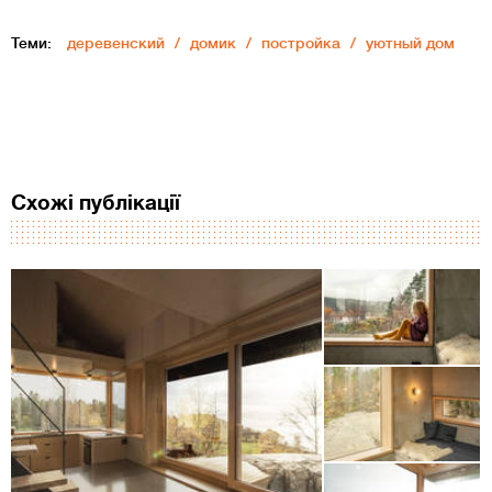
Теми:
деревенский
домик
постройка
уютный дом
Схожі публікації