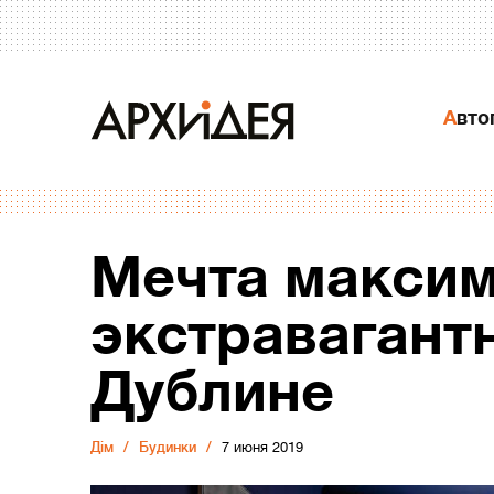
Авт
Мечта максим
экстравагантн
Дублине
Дiм
Будинки
7 июня 2019