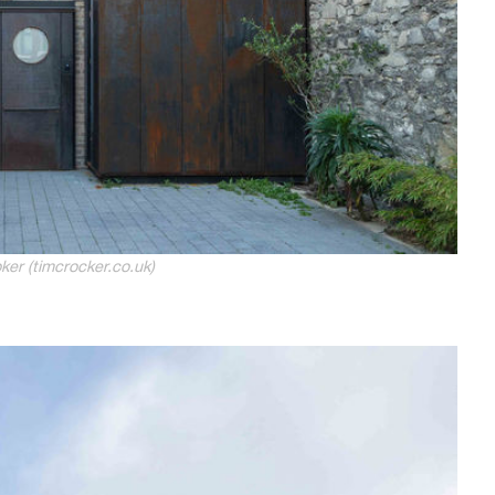
ker (timcrocker.co.uk)