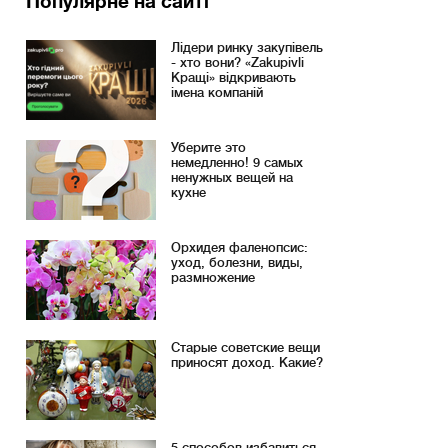
Популярне на сайті
Лідери ринку закупівель
- хто вони? «Zakupivli
Кращі» відкривають
імена компаній
Уберите это
немедленно! 9 самых
ненужных вещей на
кухне
Орхидея фаленопсис:
уход, болезни, виды,
размножение
Старые советские вещи
приносят доход. Какие?
5 способов избавиться