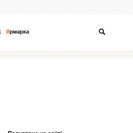
к
Ярмарка