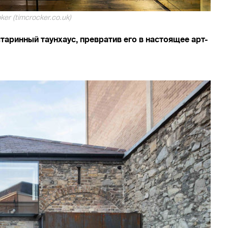
ker (timcrocker.co.uk)
аринный таунхаус, превратив его в настоящее арт-