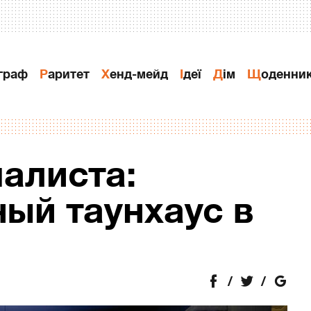
ограф
Раритет
Хенд-мейд
Ідеї
Дiм
Щоденни
алиста:
ый таунхаус в