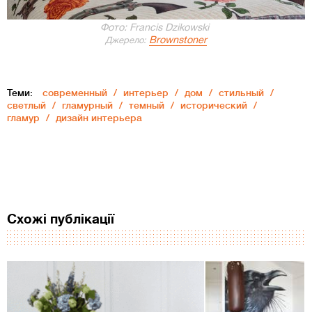
Фото: Francis Dzikowski
Brownstoner
Джерело:
Теми:
современный
интерьер
дом
стильный
светлый
гламурный
темный
исторический
гламур
дизайн интерьера
Схожі публікації