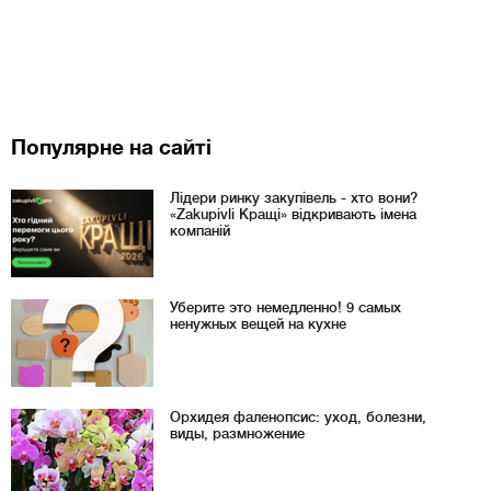
Популярне на сайті
Лідери ринку закупівель - хто вони?
«Zakupivli Кращі» відкривають імена
компаній
Уберите это немедленно! 9 самых
ненужных вещей на кухне
Орхидея фаленопсис: уход, болезни,
виды, размножение