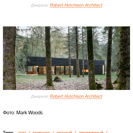
Robert Hutchison Architect
Джерело:
Robert Hutchison Architect
Джерело:
Фото: Mark Woods
Теми:
дом
природа
уютный
деревянный