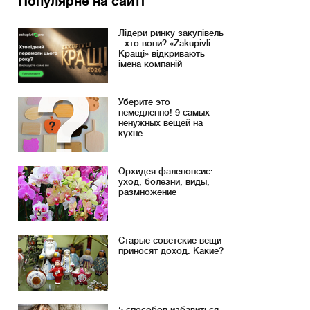
Популярне на сайті
Лідери ринку закупівель
- хто вони? «Zakupivli
Кращі» відкривають
імена компаній
Уберите это
немедленно! 9 самых
ненужных вещей на
кухне
Орхидея фаленопсис:
уход, болезни, виды,
размножение
Старые советские вещи
приносят доход. Какие?
5 способов избавиться