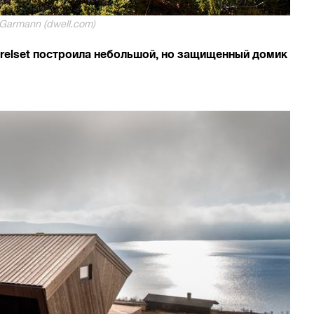
Garmann (dwell.com)
erelset построила небольшой, но защищенный домик