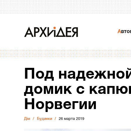
Авт
Под надежной
домик с капю
Норвегии
Дiм
Будинки
26 марта 2019