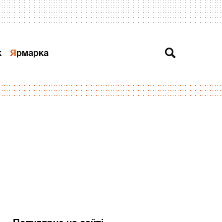
к
Ярмарка