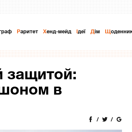
ограф
Раритет
Хенд-мейд
Ідеї
Дiм
Щоденни
 защитой:
шоном в