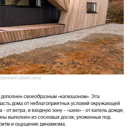
Garmann (dwell.com)
, дополнен своеобразным «капюшоном». Эта
часть дома от неблагоприятных условий окружающей
- от ветра, и входную зону – «шею» - от капель дождя,
ины выполнен из сосновых досок, уложенных под
е ритм и ощущение динамизма.