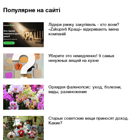
Популярне на сайті
Лідери ринку закупівель - хто вони?
«Zakupivli Кращі» відкривають імена
компаній
Уберите это немедленно! 9 самых
ненужных вещей на кухне
Орхидея фаленопсис: уход, болезни,
виды, размножение
Старые советские вещи приносят доход.
Какие?