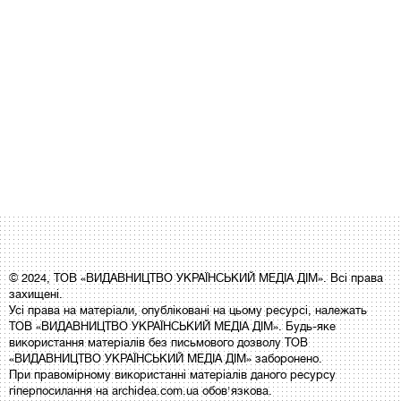
© 2024, ТОВ «ВИДАВНИЦТВО УКРАЇНСЬКИЙ МЕДІА ДІМ». Всі права
захищені.
Усі права на матеріали, опубліковані на цьому ресурсі, належать
ТОВ «ВИДАВНИЦТВО УКРАЇНСЬКИЙ МЕДІА ДІМ». Будь-яке
використання матеріалів без письмового дозволу ТОВ
«ВИДАВНИЦТВО УКРАЇНСЬКИЙ МЕДІА ДІМ» заборонено.
При правомірному використанні матеріалів даного ресурсу
гіперпосилання на archidea.com.ua обов'язкова.