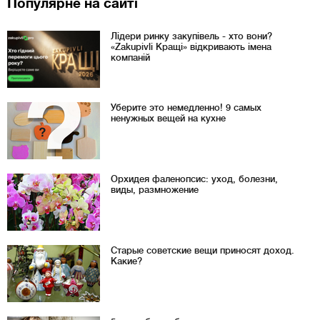
Популярне на сайті
Лідери ринку закупівель - хто вони?
«Zakupivli Кращі» відкривають імена
компаній
Уберите это немедленно! 9 самых
ненужных вещей на кухне
Орхидея фаленопсис: уход, болезни,
виды, размножение
Старые советские вещи приносят доход.
Какие?