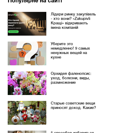
Популярне на сайті
Лідери ринку закупівель
- хто вони? «Zakupivli
Кращі» відкривають
імена компаній
Уберите это
немедленно! 9 самых
ненужных вещей на
кухне
Орхидея фаленопсис:
уход, болезни, виды,
размножение
Старые советские вещи
приносят доход. Какие?
5 способов избавиться