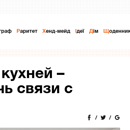
ограф
Раритет
Хенд-мейд
Ідеї
Дiм
Щоденни
кухней –
ь связи с