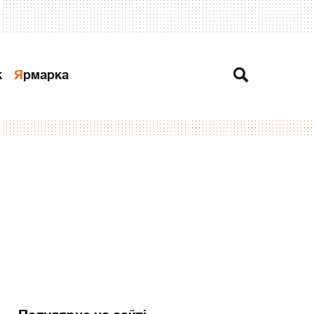
к
Ярмарка