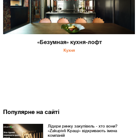
«Безумная» кухня-лофт
Кухня
Популярне на сайті
Лідери ринку закупівель - хто вони?
«Zakupivli Кращі» відкривають імена
компаній